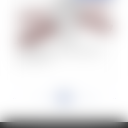
La saisie immobilière est-elle soluble dans le
surendettement ?
<<
<
...
176
177
178
179
180
181
182
...
>
>>