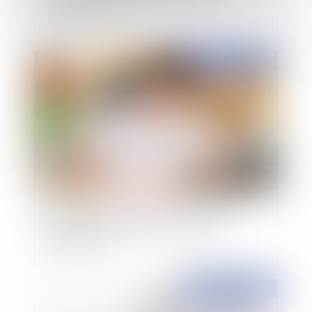
application de la loi
Publié le :
01/04/2021
Contentieux disciplinaire des médecins : la
qualification juridique du certificat de
complaisance
Publié le :
01/04/2021