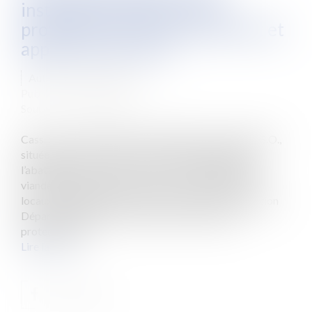
installation classée pour la
protection de l'environnement et
application de la loi
Auteur : Launay Clément
Publié le :
06/04/2021
Source :
www.eurojuris.fr
Cass. crim., 5 janv. 2021, n° 20-80.972 La société A.S.O.,
située dans le Tarn et Garonne est spécialisée dans
l’abattage, la découpe et la commercialisation de la
viande bovine, porcine et ovine. Le 7 avril 2016, ses
locaux d’exploitation ont été contrôlés par la Direction
Départementale de la cohésion sociale et de la
protection de...
Lire la suite