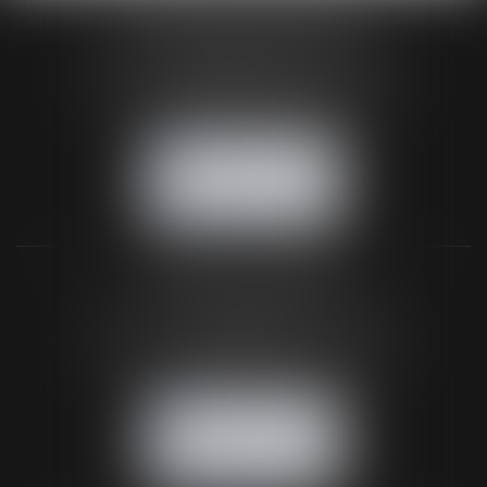
HUAUMÉ LEPELLETIER ARIN
24 Boulevard du Général de Gaulle Bp 46
61200 ARGENTAN
Tél :
02 33 67 00 33
- Fax : 02 33 36 68 97
NOUS CONTACTER
NOUS LOCALISER
BUREAU SECONDAIRE
26 rue de la 11ème Division Britannique
61102 FLERS
Tél :
02 33 66 02 26
- Fax : 02 33 36 68 97
NOUS CONTACTER
NOUS LOCALISER