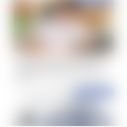
Contentieux disciplinaire des médecins : un
praticien ne peut pas se prévaloir de difficultés
particulières dans la transmission d'un dossier
médical
Publié le :
06/04/2021