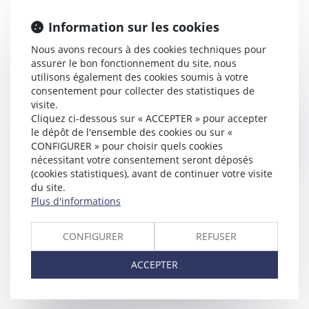
Information sur les cookies
Nous avons recours à des cookies techniques pour
Le décret du portant création du statut des
assurer le bon fonctionnement du site, nous
utilisons également des cookies soumis à votre
praticiens associés est paru au journal officiel du
consentement pour collecter des statistiques de
1er avril 2021
visite.
Cliquez ci-dessous sur « ACCEPTER » pour accepter
le dépôt de l'ensemble des cookies ou sur «
Publié le :
06/04/2021
CONFIGURER » pour choisir quels cookies
nécessitant votre consentement seront déposés
(cookies statistiques), avant de continuer votre visite
du site.
Plus d'informations
CONFIGURER
REFUSER
ACCEPTER
Délit d'exploitation d'une installation classée
pour la protection de l'environnement et