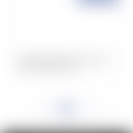
Mobilité géographique et professionnelle: les
propositions du rapport Greff
<<
<
...
836
837
838
839
840
841
842
...
>
>>