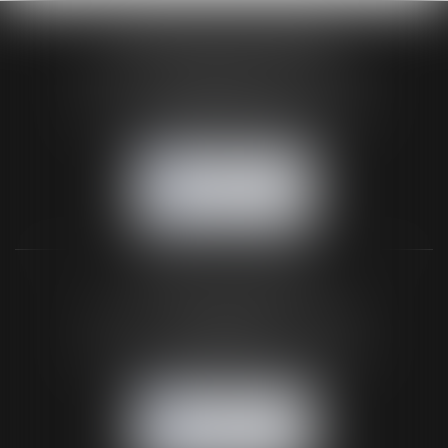
HUAUMÉ LEPELLETIER ARIN
24 Boulevard du Général de Gaulle Bp 46
61200 ARGENTAN
Tél :
02 33 67 00 33
- Fax : 02 33 36 68 97
NOUS CONTACTER
NOUS LOCALISER
BUREAU SECONDAIRE
26 rue de la 11ème Division Britannique
61102 FLERS
Tél :
02 33 66 02 26
- Fax : 02 33 36 68 97
NOUS CONTACTER