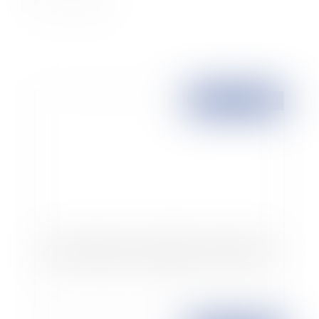
Publié le :
21/06/2009
Auto-entrepreneur: avantages et inconvénients