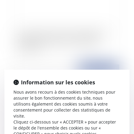
4 décrets pour lutter contre le chômage des
jeunes: aides à l'embauche de stagiaires,
d'apprentis...
Publié le :
18/06/2009
Information sur les cookies
Nous avons recours à des cookies techniques pour
assurer le bon fonctionnement du site, nous
utilisons également des cookies soumis à votre
consentement pour collecter des statistiques de
visite.
Cliquez ci-dessous sur « ACCEPTER » pour accepter
le dépôt de l'ensemble des cookies ou sur «
Contrôle du sac d'un salarié: les conditions à
CONFIGURER » pour choisir quels cookies