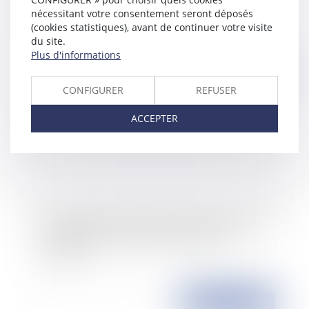
respecter
nécessitant votre consentement seront déposés
(cookies statistiques), avant de continuer votre visite
du site.
Plus d'informations
Publié le :
18/06/2009
CONFIGURER
REFUSER
ACCEPTER
Le Sénat demande au Gouvernement de soutenir
l'allongement du congé de maternité à 18
semaines
Publié le :
17/06/2009