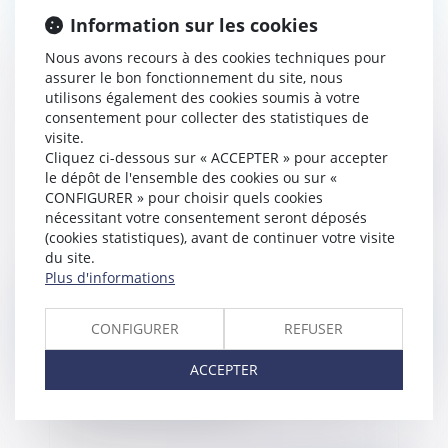
Information sur les cookies
Nous avons recours à des cookies techniques pour
Le patrimoine des collectivités : pas de droit à
assurer le bon fonctionnement du site, nous
l'image !
utilisons également des cookies soumis à votre
consentement pour collecter des statistiques de
visite.
Cliquez ci-dessous sur « ACCEPTER » pour accepter
le dépôt de l'ensemble des cookies ou sur «
Publié le :
12/07/2018
CONFIGURER » pour choisir quels cookies
nécessitant votre consentement seront déposés
(cookies statistiques), avant de continuer votre visite
du site.
Plus d'informations
CONFIGURER
REFUSER
ACCEPTER
Couple Franco-Espagnol : peut-on faire un
divorce sans juge en France ?