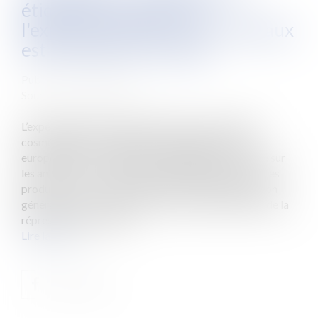
étiquettes trompeuses :
l'expérimentation sur les animaux
est interdite en Europe
Publié le :
20/12/2018
Source :
www.eurojuris.fr
L’expérimentation animale portant sur les produits
cosmétiques est interdite par la réglementation
européenne. Par conséquent, l’allégation « non testé sur
les animaux » est abusive et ne doit pas figurer sur ces
produits. C'est ce que rappelle la DGCCRF (Direction
générale de la concurrence, de la consommation et de la
répression des fraudes...
Lire la suite