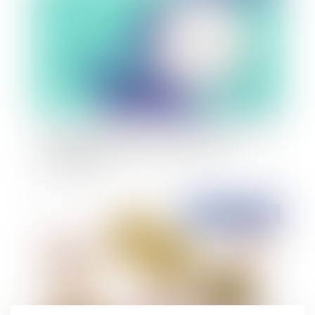
La CEDH expérimente une pratique favorisant
les règlements amiables entre les Etats
contractants
Publié le :
20/12/2018