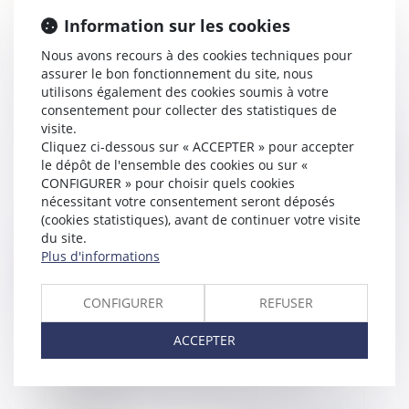
Information sur les cookies
Nous avons recours à des cookies techniques pour
Cosmétiques : attention aux étiquettes
assurer le bon fonctionnement du site, nous
trompeuses : l'expérimentation sur les animaux
utilisons également des cookies soumis à votre
est interdite en Europe
consentement pour collecter des statistiques de
visite.
Cliquez ci-dessous sur « ACCEPTER » pour accepter
le dépôt de l'ensemble des cookies ou sur «
Publié le :
20/12/2018
CONFIGURER » pour choisir quels cookies
nécessitant votre consentement seront déposés
(cookies statistiques), avant de continuer votre visite
du site.
Plus d'informations
CONFIGURER
REFUSER
ACCEPTER
Lutte contre le gaspillage alimentaire : les
restaurateurs bientôt obligés de fournir des
doggy bag