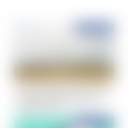
Publié le :
21/12/2018
Extension du régime de la déclaration préalable
aux projets d'installation d'antennes-relais de
radiotéléphonie mobile et à leurs locaux ou
installations techniques
Publié le :
21/12/2018