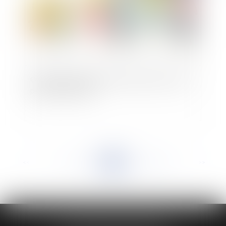
Obligation alimentaire des enfants envers leurs
parents et EHPAD
<<
<
...
279
280
281
282
283
284
285
...
>
>>
HUAUMÉ LEPELLETIER ARIN