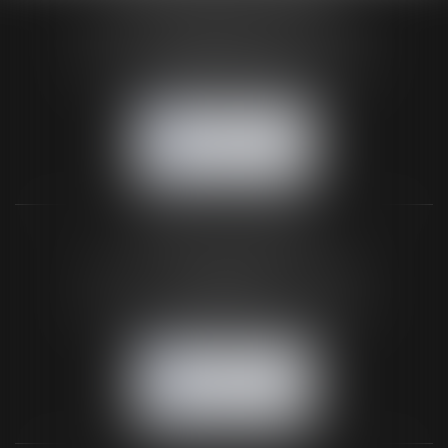
24 Boulevard du Général de Gaulle Bp 46
61200 ARGENTAN
Tél :
02 33 67 00 33
- Fax : 02 33 36 68 97
NOUS CONTACTER
NOUS LOCALISER
BUREAU SECONDAIRE
26 rue de la 11ème Division Britannique
61102 FLERS
Tél :
02 33 66 02 26
- Fax : 02 33 36 68 97
NOUS CONTACTER
NOUS LOCALISER