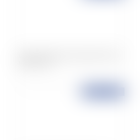
Laurence Parisot propose de supprimer la durée
légale du travail
Publié le :
20/11/2007