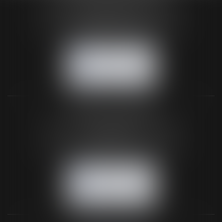
24 Boulevard du Général de Gaulle Bp 46
61200 ARGENTAN
Tél :
02 33 67 00 33
- Fax : 02 33 36 68 97
NOUS CONTACTER
NOUS LOCALISER
BUREAU SECONDAIRE
26 rue de la 11ème Division Britannique
61102 FLERS
Tél :
02 33 66 02 26
- Fax : 02 33 36 68 97
NOUS CONTACTER
NOUS LOCALISER