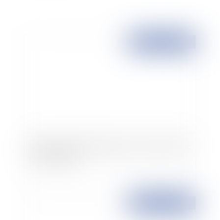
Publié le :
21/11/2007
Détournement de fonds publics : Jacques Chirac
mis en examen
Publié le :
21/11/2007