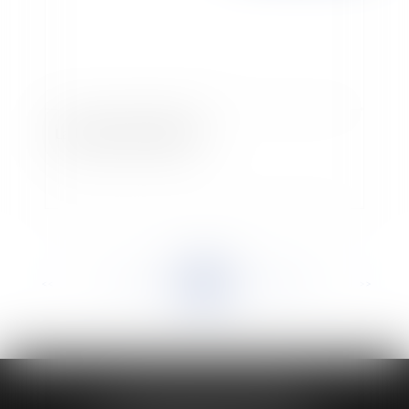
La journée de solidarité
<<
<
...
939
940
941
942
943
944
945
...
>
>>
HUAUMÉ LEPELLETIER ARIN