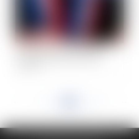
Contrat conclu au nom d’une commune :
attention à vérifier les pouvoirs du maire
signataire
<<
<
...
261
262
263
264
265
266
267
...
>
>>