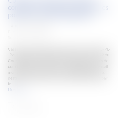
Contrat conclu au nom d’une
commune : attention à vérifier les
pouvoirs du maire signataire
Auteur : NOURI Fatiha
Publié le :
06/05/2019
Source :
www.eurojuris.fr
Cassation commerciale 6 mars 2019, n° 16-25117 FS-PB
Pour toute une série d’actes visés à l’article L2122-22 du
Code général des collectivités territoriales les maires de
communes ne peuvent agir que sur délégation du conseil
municipal. Parmi ces actes : la souscription d’emprunts
destinés au financement des investissements prévus par
le...
Lire la suite