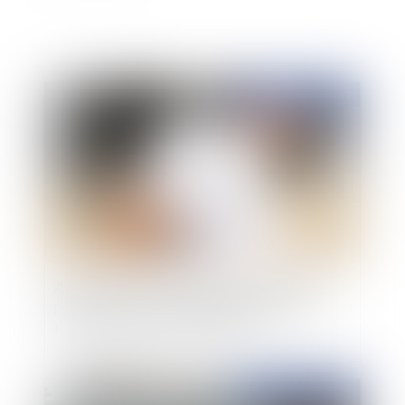
Publié le :
09/05/2019
Assurance contre les accidents corporels : la
preuve du caractère accidentel du décès de
l'assuré pèse sur les ayants-droit
Publié le :
09/05/2019