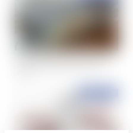
Licenciement : des propos répétés, à caractère
raciste et/ou dégradants sont-ils une faute
grave ?
Publié le :
09/05/2019