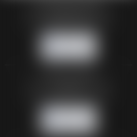
HUAUMÉ LEPELLETIER ARIN
24 Boulevard du Général de Gaulle Bp 46
61200 ARGENTAN
Tél :
02 33 67 00 33
- Fax : 02 33 36 68 97
NOUS CONTACTER
NOUS LOCALISER
BUREAU SECONDAIRE
26 rue de la 11ème Division Britannique
61102 FLERS
Tél :
02 33 66 02 26
- Fax : 02 33 36 68 97
NOUS CONTACTER
NOUS LOCALISER