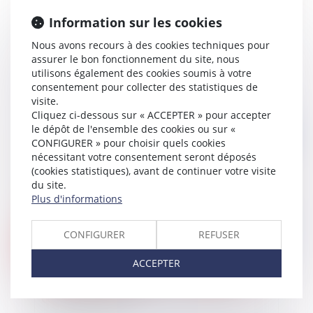
Information sur les cookies
Nous avons recours à des cookies techniques pour
Le point de départ délai de forclusion biennale
assurer le bon fonctionnement du site, nous
en matière de crédit à la consommation en cas
utilisons également des cookies soumis à votre
de plans conventionnel de redressement
consentement pour collecter des statistiques de
successifs
visite.
Cliquez ci-dessous sur « ACCEPTER » pour accepter
le dépôt de l'ensemble des cookies ou sur «
Publié le :
09/05/2019
CONFIGURER » pour choisir quels cookies
nécessitant votre consentement seront déposés
(cookies statistiques), avant de continuer votre visite
du site.
Plus d'informations
CONFIGURER
REFUSER
ACCEPTER
Je souhaite louer ma résidence principale :
comment procéder ?