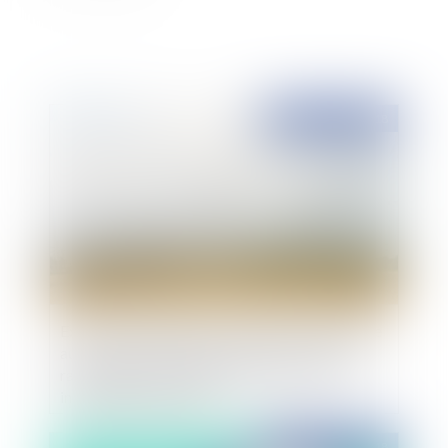
Publié le :
21/12/2018
Extension du régime de la déclaration préalable
aux projets d'installation d'antennes-relais de
radiotéléphonie mobile et à leurs locaux ou
installations techniques
Publié le :
21/12/2018