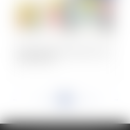
Obligation alimentaire des enfants envers leurs
parents et EHPAD
<<
<
...
279
280
281
282
283
284
285
...
>
>>