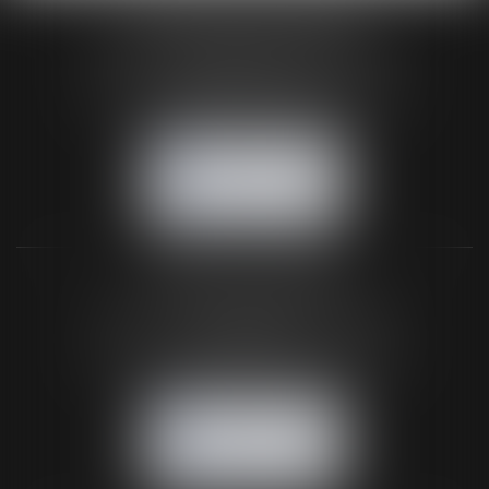
HUAUMÉ LEPELLETIER ARIN
24 Boulevard du Général de Gaulle Bp 46
61200 ARGENTAN
Tél :
02 33 67 00 33
- Fax : 02 33 36 68 97
NOUS CONTACTER
NOUS LOCALISER
BUREAU SECONDAIRE
26 rue de la 11ème Division Britannique
61102 FLERS
Tél :
02 33 66 02 26
- Fax : 02 33 36 68 97
NOUS CONTACTER
NOUS LOCALISER