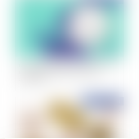
La CEDH expérimente une pratique favorisant
les règlements amiables entre les Etats
contractants
Publié le :
20/12/2018