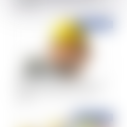
doggy bag
Publié le :
20/12/2018
Construction et innovation avec l'ordonnance
n°2018-937 : toujours plus d'acteurs sur le
chantier
Publié le :
19/12/2018