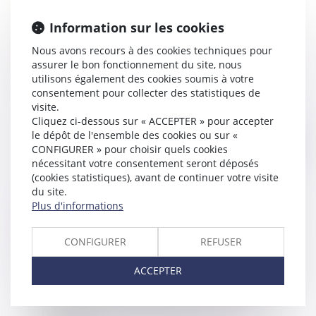
Information sur les cookies
Nous avons recours à des cookies techniques pour
Cosmétiques : attention aux étiquettes
assurer le bon fonctionnement du site, nous
utilisons également des cookies soumis à votre
trompeuses : l'expérimentation sur les animaux
consentement pour collecter des statistiques de
est interdite en Europe
visite.
Cliquez ci-dessous sur « ACCEPTER » pour accepter
le dépôt de l'ensemble des cookies ou sur «
Publié le :
20/12/2018
CONFIGURER » pour choisir quels cookies
nécessitant votre consentement seront déposés
(cookies statistiques), avant de continuer votre visite
du site.
Plus d'informations
CONFIGURER
REFUSER
ACCEPTER
Lutte contre le gaspillage alimentaire : les
restaurateurs bientôt obligés de fournir des