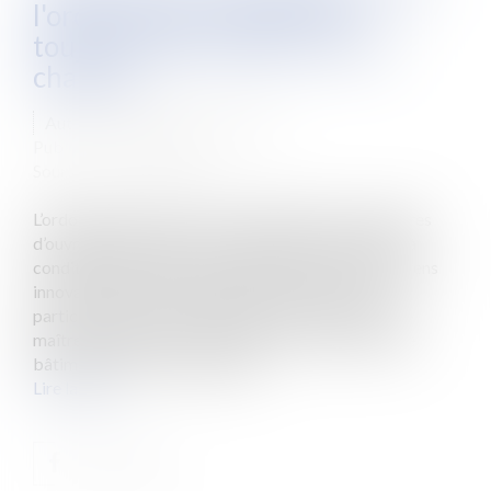
l'ordonnance n°2018-937 :
toujours plus d'acteurs sur le
chantier
Auteur : DROUINEAU Thomas
Publié le :
20/12/2018
Source :
www.eurojuris.fr
L’ordonnance du 30 octobre 2018 autorise les maîtres
d’ouvrage à déroger à un certain nombre de règles à
condition de prouver qu’ils atteindront par des moyens
innovants un résultat équivalent à celui visé. Plus
particulièrement, son article premier dispose que le
maître d’ouvrage des opérations de construction de
bâtiments, dans les conditions...
Lire la suite