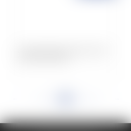
Les nouvelles dispositions relatives aux droits
de mutation à titre gratuit
<<
<
...
826
827
828
829
830
831
832
...
>
>>