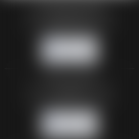
HUAUMÉ LEPELLETIER ARIN
24 Boulevard du Général de Gaulle Bp 46
61200 ARGENTAN
Tél :
02 33 67 00 33
- Fax : 02 33 36 68 97
NOUS CONTACTER
NOUS LOCALISER
BUREAU SECONDAIRE
26 rue de la 11ème Division Britannique
61102 FLERS
Tél :
02 33 66 02 26
- Fax : 02 33 36 68 97
NOUS CONTACTER
NOUS LOCALISER