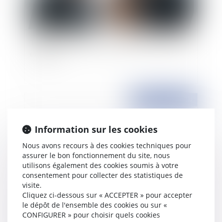
Téléphonie mobile: partenariat entre Microsoft
et Nokia
Publié le :
14/08/2009
Information sur les cookies
Nous avons recours à des cookies techniques pour
assurer le bon fonctionnement du site, nous
utilisons également des cookies soumis à votre
consentement pour collecter des statistiques de
visite.
Cliquez ci-dessous sur « ACCEPTER » pour accepter
le dépôt de l'ensemble des cookies ou sur «
Les procédures de recours applicables aux
CONFIGURER » pour choisir quels cookies
contrats de la commande publique