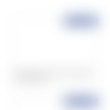
Publié le :
15/05/2009
Apprentissage, contrat de professionnalisation
et rupture anticipée
Publié le :
15/05/2009