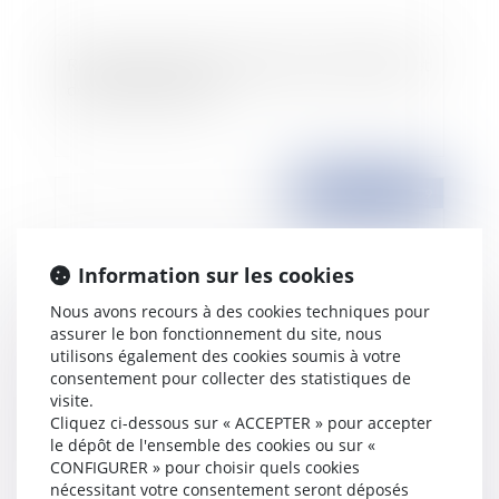
Réforme du droit des entreprises en difficulté et
décret du 12 février
Publié le :
14/05/2009
Information sur les cookies
Nous avons recours à des cookies techniques pour
assurer le bon fonctionnement du site, nous
utilisons également des cookies soumis à votre
consentement pour collecter des statistiques de
visite.
Cliquez ci-dessous sur « ACCEPTER » pour accepter
Dispense de préavis et RTT
le dépôt de l'ensemble des cookies ou sur «
CONFIGURER » pour choisir quels cookies
nécessitant votre consentement seront déposés