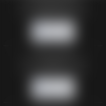
24 Boulevard du Général de Gaulle Bp 46
61200 ARGENTAN
Tél :
02 33 67 00 33
- Fax : 02 33 36 68 97
NOUS CONTACTER
NOUS LOCALISER
BUREAU SECONDAIRE
26 rue de la 11ème Division Britannique
61102 FLERS
Tél :
02 33 66 02 26
- Fax : 02 33 36 68 97
NOUS CONTACTER
NOUS LOCALISER