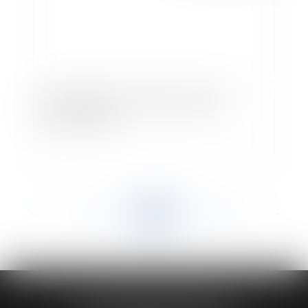
Contrats publics - Réforme du code des
marchés publics
<<
<
...
842
843
844
845
846
847
848
...
>
>>
HUAUMÉ LEPELLETIER ARIN