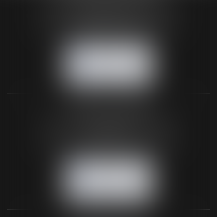
24 Boulevard du Général de Gaulle Bp 46
61200 ARGENTAN
Tél :
02 33 67 00 33
- Fax : 02 33 36 68 97
NOUS CONTACTER
NOUS LOCALISER
BUREAU SECONDAIRE
26 rue de la 11ème Division Britannique
61102 FLERS
Tél :
02 33 66 02 26
- Fax : 02 33 36 68 97
NOUS CONTACTER
NOUS LOCALISER