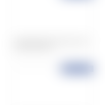
Les fournisseurs d'accès à internet ont-ils droit
de surtaxer leur hotline?
Publié le :
02/04/2008