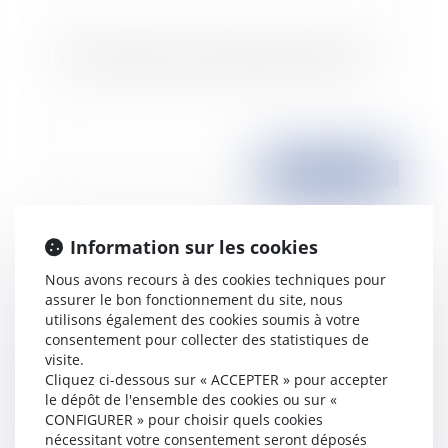
Comment résilier son abonnement à internet?
Publié le :
01/04/2008
Information sur les cookies
Nous avons recours à des cookies techniques pour
assurer le bon fonctionnement du site, nous
utilisons également des cookies soumis à votre
consentement pour collecter des statistiques de
visite.
Cliquez ci-dessous sur « ACCEPTER » pour accepter
Imposition d'époux séparés de biens avec
le dépôt de l'ensemble des cookies ou sur «
société d'acquêts
CONFIGURER » pour choisir quels cookies
nécessitant votre consentement seront déposés