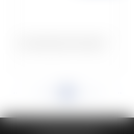
Le cumul d'activités pour les fonctionnaires
<<
<
...
908
909
910
911
912
913
914
...
>
>>
HUAUMÉ LEPELLETIER ARIN