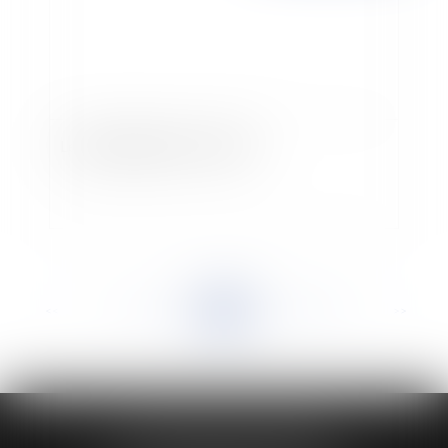
Le Juge délégué aux victimes
<<
<
...
812
813
814
815
816
817
818
...
>
>>
HUAUMÉ LEPELLETIER ARIN