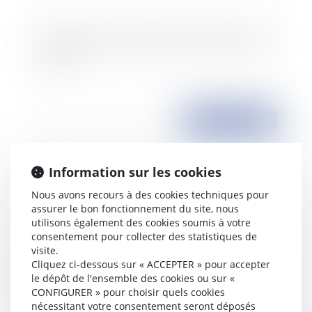
La clause de non concurrence dans le contrat de
travail
Publié le :
23/10/2009
Information sur les cookies
Nous avons recours à des cookies techniques pour
assurer le bon fonctionnement du site, nous
utilisons également des cookies soumis à votre
consentement pour collecter des statistiques de
visite.
Cliquez ci-dessous sur « ACCEPTER » pour accepter
Chômage: des nouvelles règles à prendre en
le dépôt de l'ensemble des cookies ou sur «
compte
CONFIGURER » pour choisir quels cookies
nécessitant votre consentement seront déposés