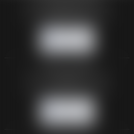
24 Boulevard du Général de Gaulle Bp 46
61200 ARGENTAN
Tél :
02 33 67 00 33
- Fax : 02 33 36 68 97
NOUS CONTACTER
NOUS LOCALISER
BUREAU SECONDAIRE
26 rue de la 11ème Division Britannique
61102 FLERS
Tél :
02 33 66 02 26
- Fax : 02 33 36 68 97
NOUS CONTACTER
NOUS LOCALISER