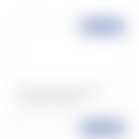
Publié le :
27/10/2009
Partir en congés payés sans réponse de
l'employeur: est-ce possible?
Publié le :
27/10/2009