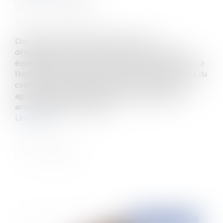
Publié le :
06/11/2013
Source :
www.eurojuris.fr
Depuis la loi du 23 févier 2005 relative au
développement des territoires ruraux, les activités
équestres sont classées comme des activités agricoles à
l’exception des activités de spectacle (Article L. 311-1 du
code rural).Les activités équestres sont des activités
agricoles.Avant 2005, une partie assez limitée des
activités équines entraient d...
Lire la suite