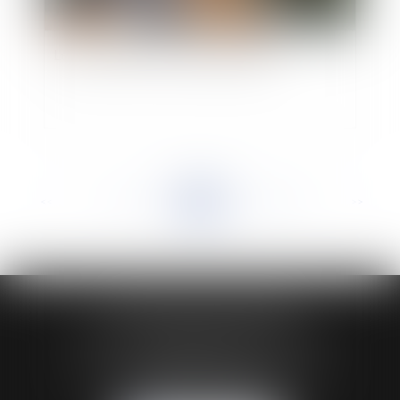
Le bail rural et les activités équestres
<<
<
...
524
525
526
527
528
529
530
...
>
>>
HUAUMÉ LEPELLETIER ARIN
24 Boulevard du Général de Gaulle Bp 46
61200 ARGENTAN
Tél :
02 33 67 00 33
- Fax : 02 33 36 68 97