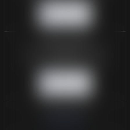
NOUS CONTACTER
NOUS LOCALISER
BUREAU SECONDAIRE
26 rue de la 11ème Division Britannique
61102 FLERS
Tél :
02 33 66 02 26
- Fax : 02 33 36 68 97
NOUS CONTACTER
NOUS LOCALISER
NOS DERNIERS TWEETS