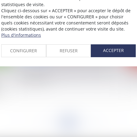
statistiques de visite.
2022
Publié le :
08/11/2022
Cliquez ci-dessous sur « ACCEPTER » pour accepter le dépôt de
l'ensemble des cookies ou sur « CONFIGURER » pour choisir
quels cookies nécessitant votre consentement seront déposés
(cookies statistiques), avant de continuer votre visite du site.
Plus d'informations
ACCEPTER
CONFIGURER
REFUSER
s
La valorisation du domaine public, l'exemple de
Bai
la Côte d'Ivoire
du
s
 ?
<<
<
...
131
132
133
134
135
136
137
...
>
>>