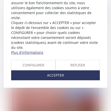
assurer le bon fonctionnement du site, nous
utilisons également des cookies soumis à votre
Publié le :
05/05/2022
consentement pour collecter des statistiques de
visite.
Cliquez ci-dessous sur « ACCEPTER » pour accepter
le dépôt de l'ensemble des cookies ou sur «
CONFIGURER » pour choisir quels cookies
nécessitant votre consentement seront déposés
(cookies statistiques), avant de continuer votre visite
du site.
Plus d'informations
Pension alimentaire : condamnation d'un père
CONFIGURER
REFUSER
pour abandon de famille même en cas de
difficultés financières
ACCEPTER
Publié le :
04/05/2022