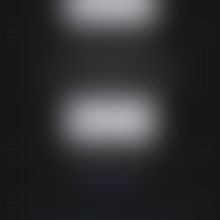
NOUS LOCALISER
BUREAU SECONDAIRE
26 rue de la 11ème Division Britannique
61102 FLERS
Tél :
02 33 66 02 26
- Fax : 02 33 36 68 97
NOUS CONTACTER
NOUS LOCALISER
NOS DERNIERS TWEETS