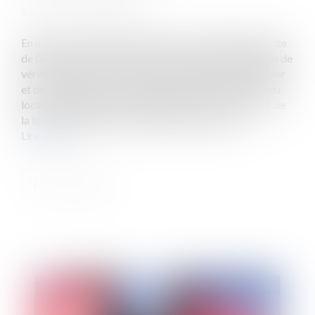
Source :
www.eurojuris.fr
En matière de bail d’habitation, si la mention manuscrite
de l’acte de caution est contestée, le juge a l’obligation de
vérifier l’écriture sur l’acte de caution avant de le valider
et de condamner la caution à payer la dette locative du
locataire. Rappelons les dispositions de l’article 22-1 de
la loi n° 89-462 du 6 juillet 1989 qui prévoit qu...
Lire la suite
Publié le :
13/05/2022