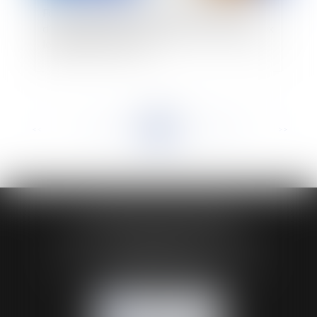
Fonction publique : application des règles
d’individualisation des charges de chauffage aux
logements de fonction
<<
<
...
143
144
145
146
147
148
149
...
>
>>
HUAUMÉ LEPELLETIER ARIN
24 Boulevard du Général de Gaulle Bp 46
61200 ARGENTAN
Tél :
02 33 67 00 33
- Fax : 02 33 36 68 97
NOUS CONTACTER