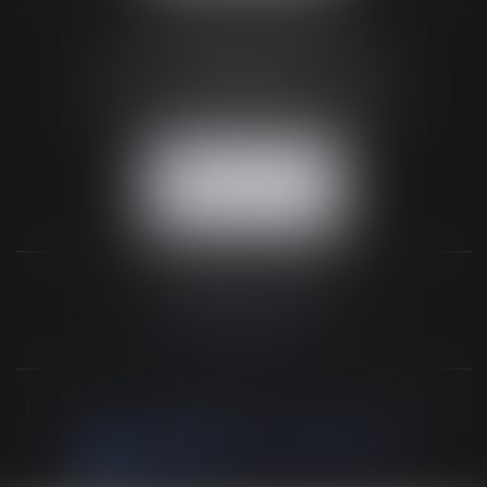
BUREAU SECONDAIRE
26 rue de la 11ème Division Britannique
61102 FLERS
Tél :
02 33 66 02 26
- Fax : 02 33 36 68 97
NOUS CONTACTER
NOUS LOCALISER
NOS DERNIERS TWEETS