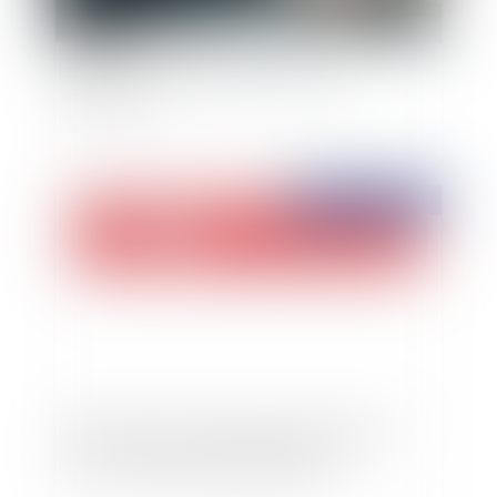
Uber est un prestataire de services de
transports
Publié le :
20/12/2017
Bail Commercial : qui peut résilier le bail au
cours d’un redressement judiciaire ?