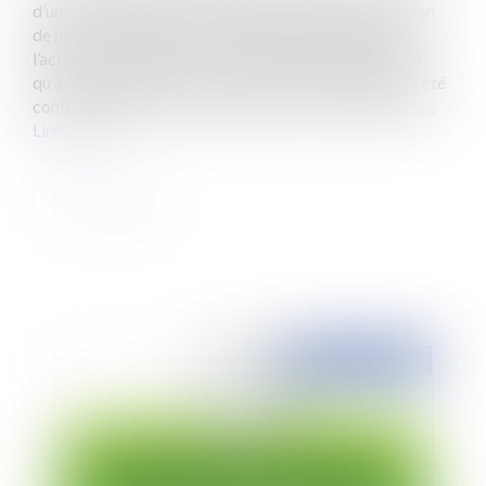
d’une procédure de redressement judiciaire, la décision
de ne pas continuer le bail de l’immeuble, utilisé pour
l’activité de l’entreprise en redressement, n’appartient
qu’à lui, quelle que soit la nature de la mission qui lui a été
confiée. L’ouverture d’une procédure de redressement...
Lire la suite
Publié le :
03/01/2018