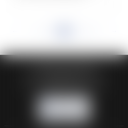
<<
<
...
324
325
326
327
328
329
330
...
>
>>
HUAUMÉ LEPELLETIER ARIN
24 Boulevard du Général de Gaulle Bp 46
61200 ARGENTAN
Tél :
02 33 67 00 33
- Fax : 02 33 36 68 97
NOUS CONTACTER
NOUS LOCALISER