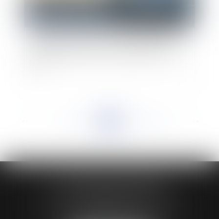
Transport aérien et covid-19 : quelles sont les
contraintes imposées aux passagers d'Outre-
Mer ?
<<
<
...
194
195
196
197
198
199
200
...
>
>>
HUAUMÉ LEPELLETIER ARIN
24 Boulevard du Général de Gaulle Bp 46
61200 ARGENTAN
Tél :
02 33 67 00 33
- Fax : 02 33 36 68 97