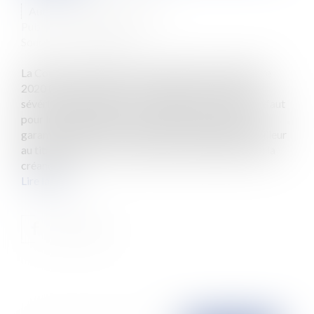
Auteur : GUEDJ Jean-David
Publié le :
13/10/2020
Source :
www.eurojuris.fr
La Cour de Cassation, dans un arrêt du 17 septembre
2020 (Cass. 3ème Civ. n°19-14168), ordonne, avec
sévérité, la restitution des charges au locataire, à défaut
pour le bailleur d’avoir pu en justifier le montant. Le
garant solidaire d’un cessionnaire, assigné par le bailleur
au titre d’un arriéré locatif, a opposé en défense que la
créance d...
Lire la suite