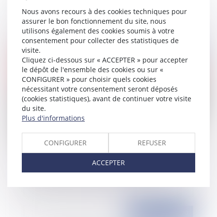
voie publique sont des déchets
Nous avons recours à des cookies techniques pour
assurer le bon fonctionnement du site, nous
utilisons également des cookies soumis à votre
consentement pour collecter des statistiques de
visite.
Publié le :
01/10/2020
Cliquez ci-dessous sur « ACCEPTER » pour accepter
le dépôt de l'ensemble des cookies ou sur «
CONFIGURER » pour choisir quels cookies
nécessitant votre consentement seront déposés
(cookies statistiques), avant de continuer votre visite
du site.
Plus d'informations
CONFIGURER
REFUSER
Convention d'occupation domaniale : la
ACCEPTER
résiliation pour motif d'intérêt général
Publié le :
30/09/2020