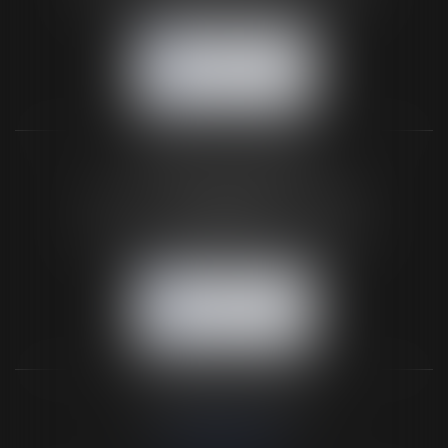
NOUS CONTACTER
NOUS LOCALISER
BUREAU SECONDAIRE
26 rue de la 11ème Division Britannique
61102 FLERS
Tél :
02 33 66 02 26
- Fax : 02 33 36 68 97
NOUS CONTACTER
NOUS LOCALISER
NOS DERNIERS TWEETS