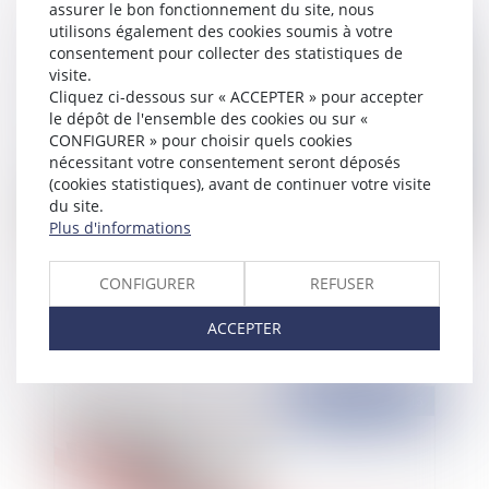
assurer le bon fonctionnement du site, nous
utilisons également des cookies soumis à votre
Publié le :
13/02/2015
consentement pour collecter des statistiques de
visite.
Cliquez ci-dessous sur « ACCEPTER » pour accepter
le dépôt de l'ensemble des cookies ou sur «
CONFIGURER » pour choisir quels cookies
nécessitant votre consentement seront déposés
(cookies statistiques), avant de continuer votre visite
du site.
Plus d'informations
Transport et réparation du seul dommage
CONFIGURER
REFUSER
prévisible à l'achat du billet
ACCEPTER
Publié le :
12/02/2015