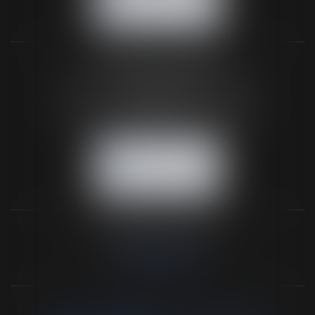
NOUS LOCALISER
BUREAU SECONDAIRE
26 rue de la 11ème Division Britannique
61102 FLERS
Tél :
02 33 66 02 26
- Fax : 02 33 36 68 97
NOUS CONTACTER
NOUS LOCALISER
NOS DERNIERS TWEETS