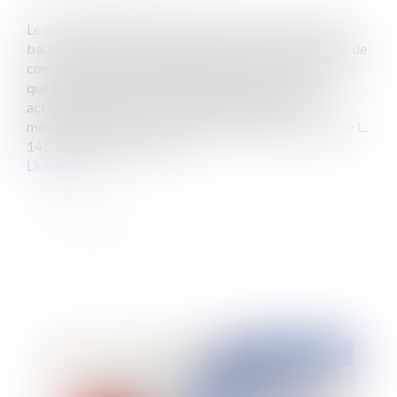
Le droit d’option, mécanisme spécifique au statut des
baux commerciaux prévu à l’article L. 145-57 du Code de
commerce, permet au bailleur comme au preneur, alors
que le principe du renouvellement a été offert ou
accepté, de renoncer à ce renouvellement. Il est le
mécanisme inverse du droit de repentir prévu à l’article L.
145-58 du Code de comm...
Lire la suite
Publié le :
24/02/2015