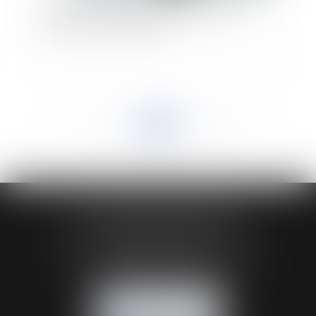
Licenciement économique et obligation de
recherche de reclassement
<<
<
...
451
452
453
454
455
456
457
...
>
>>
HUAUMÉ LEPELLETIER ARIN
24 Boulevard du Général de Gaulle Bp 46
61200 ARGENTAN
Tél :
02 33 67 00 33
- Fax : 02 33 36 68 97
NOUS CONTACTER