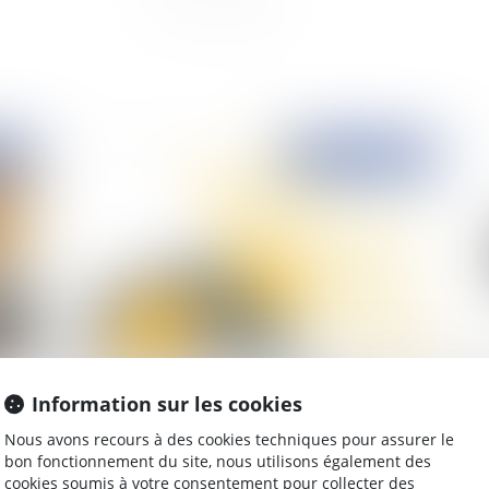
2021
Publié le :
11/10/2021
Multiplication par cinq du seuil permettant
Bai
Information sur les cookies
d'installer des projets photovoltaïques sur
d'
bâtiment sans appel d'offres
Nous avons recours à des cookies techniques pour assurer le
bon fonctionnement du site, nous utilisons également des
cookies soumis à votre consentement pour collecter des