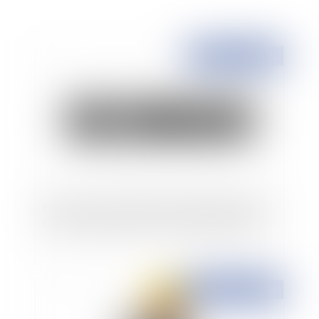
Publié le :
10/05/2023
Bail commercial et défaut d'immatriculation au
titre de l'activité exercée, un rappel nécessaire
Publié le :
09/05/2023