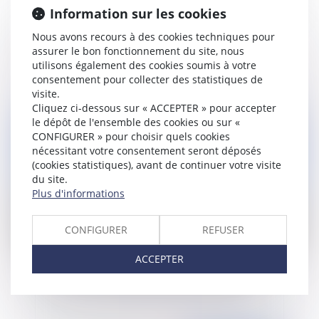
Information sur les cookies
La rupture conventionnelle signée dans un
Nous avons recours à des cookies techniques pour
assurer le bon fonctionnement du site, nous
contexte de harcèlement moral est nulle
utilisons également des cookies soumis à votre
consentement pour collecter des statistiques de
visite.
Cliquez ci-dessous sur « ACCEPTER » pour accepter
Publié le :
09/05/2023
le dépôt de l'ensemble des cookies ou sur «
CONFIGURER » pour choisir quels cookies
nécessitant votre consentement seront déposés
(cookies statistiques), avant de continuer votre visite
du site.
Plus d'informations
CONFIGURER
REFUSER
ACCEPTER
Focus sur le désistement d'office de l'article
L.612-5-1 du code de justice administrative