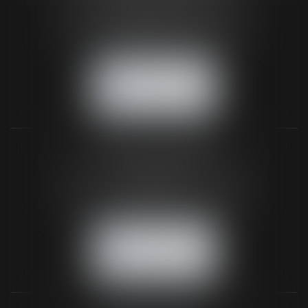
24 Boulevard du Général de Gaulle Bp 46
61200 ARGENTAN
Tél :
02 33 67 00 33
- Fax : 02 33 36 68 97
NOUS CONTACTER
NOUS LOCALISER
BUREAU SECONDAIRE
26 rue de la 11ème Division Britannique
61102 FLERS
Tél :
02 33 66 02 26
- Fax : 02 33 36 68 97
NOUS CONTACTER
NOUS LOCALISER