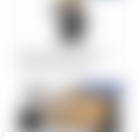
En l'absence de contrat de sous-traitance le
constructeur ne répond pas du fait
dommageable d'autrui qu'il sollicite
Publié le :
09/05/2023