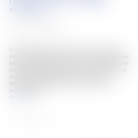
l'activité exercée, un rappel
nécessaire
Auteur : GAUVIN Ludovic
Publié le :
10/05/2023
Source :
www.eurojuris.fr
Le statut protecteur de l’article L 145-1-1 du code de
commerce (chapitre V du titre IV du livre I) s’applique aux
baux des immeubles ou des locaux dans lesquels un fonds
est exploité, qu’il appartienne soit à un commerçant ou à
un industriel immatriculé au RCS, soit à un chef
d’entreprise immatriculé au répertoire des métiers,
accomplissant ou...
Lire la suite