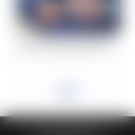
Le sort de l'indemnité dommages ouvrage à la
suite du transfert de propriété de l'immeuble
<<
<
...
112
113
114
115
116
117
118
...
>
>>
HUAUMÉ LEPELLETIER ARIN