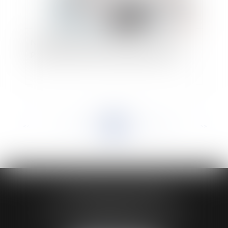
Nouvelle obligation de déclaration pour les
propriétaires d’un bien immobilier en 2023
<<
<
...
115
116
117
118
119
120
121
...
>
>>
HUAUMÉ LEPELLETIER ARIN
24 Boulevard du Général de Gaulle Bp 46
61200 ARGENTAN
Tél :
02 33 67 00 33
- Fax : 02 33 36 68 97