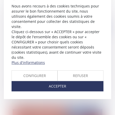
ça marche ? (Ou pas)
Nous avons recours à des cookies techniques pour
assurer le bon fonctionnement du site, nous
utilisons également des cookies soumis à votre
consentement pour collecter des statistiques de
visite.
Publié le :
14/03/2023
Cliquez ci-dessous sur « ACCEPTER » pour accepter
le dépôt de l'ensemble des cookies ou sur «
CONFIGURER » pour choisir quels cookies
nécessitant votre consentement seront déposés
(cookies statistiques), avant de continuer votre visite
du site.
Plus d'informations
CONFIGURER
REFUSER
Bail commercial et danger de l'expulsion
ACCEPTER
Publié le :
14/03/2023