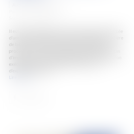
Auteur : MEDINA Jean-Luc
Publié le :
14/03/2023
Source :
www.eurojuris.fr
Il est parfois dangereux de procéder à l’exécution forcée
d’une décision exécutoire mais non définitive. En matière
de baux commerciaux, le danger existe puisque la
procédure en acquisition de la clause résolutoire en cas
d’impayé de loyers aboutit généralement à une décision
exécutoire prise par le juge des référés. En cas
d’expulsion prononcé...
Lire la suite