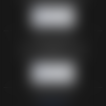
NOUS CONTACTER
NOUS LOCALISER
BUREAU SECONDAIRE
26 rue de la 11ème Division Britannique
61102 FLERS
Tél :
02 33 66 02 26
- Fax : 02 33 36 68 97
NOUS CONTACTER
NOUS LOCALISER
NOS DERNIERS TWEETS