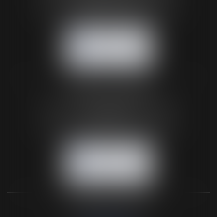
Tél :
02 33 67 00 33
- Fax : 02 33 36 68 97
NOUS CONTACTER
NOUS LOCALISER
BUREAU SECONDAIRE
26 rue de la 11ème Division Britannique
61102 FLERS
Tél :
02 33 66 02 26
- Fax : 02 33 36 68 97
NOUS CONTACTER
NOUS LOCALISER
NOS DERNIERS TWEETS