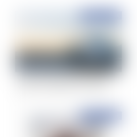
Publié le :
10/06/2021
Pass vaccinal : sésame ou trompe l'oeil pour
voyager ? Décryptage du décret 7 juin 2021
Publié le :
10/06/2021