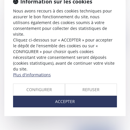
Information sur les cookies
Contentieux disciplinaire des praticiens de santé
Nous avons recours à des cookies techniques pour
: le médecin doit prouver la communication du
assurer le bon fonctionnement du site, nous
dossier médical
utilisons également des cookies soumis à votre
consentement pour collecter des statistiques de
visite.
Cliquez ci-dessous sur « ACCEPTER » pour accepter
Publié le :
03/06/2021
le dépôt de l'ensemble des cookies ou sur «
CONFIGURER » pour choisir quels cookies
nécessitant votre consentement seront déposés
(cookies statistiques), avant de continuer votre visite
du site.
Plus d'informations
CONFIGURER
REFUSER
ACCEPTER
La réforme du Diagnostic de Performance
Énergétique : quelles évolutions à compter du
1er juillet 2021 ?