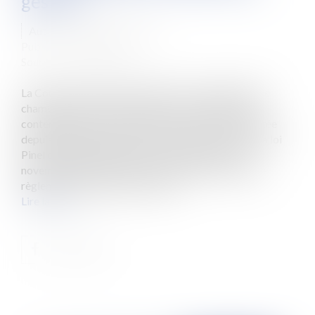
gestion
Auteur : MEDINA Jean-Luc
Publié le :
03/06/2021
Source :
www.eurojuris.fr
La Cour de Cassation a traité le 11 mars 2021 (3ème
chambre civile, 11 mars 2021, n° 20-11.746) d’un
contentieux assez courant, mais qui a moins de portée
depuis la réforme des baux commerciaux issue de la loi
Pinel du 18 juin 2014 et surtout son décret du 5
novembre 2014. En l’espèce, un bailleur sollicitait le
règlement de charges correspon...
Lire la suite