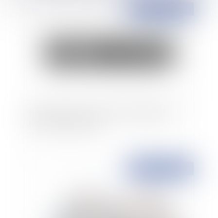
Publié le :
03/06/2021
Bail commercial : conditions d’exigibilité des
honoraires de gestion
Publié le :
02/06/2021