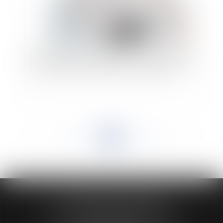
Les principales nouveautés en matière de crédits
et de réductions d’impôt pour les particuliers
<<
<
...
169
170
171
172
173
174
175
...
>
>>
HUAUMÉ LEPELLETIER ARIN
24 Boulevard du Général de Gaulle Bp 46
61200 ARGENTAN