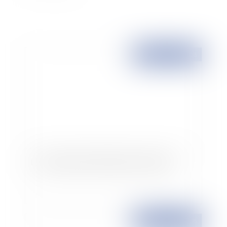
Publié le :
18/02/2008
La carte judiciaire définitivement dessinée
Publié le :
15/02/2008