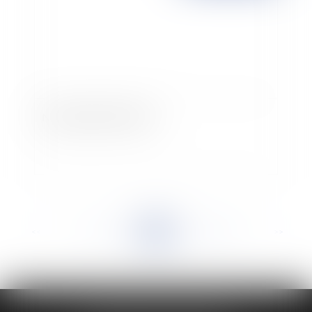
Nouveau bouclier fiscal
<<
<
...
917
918
919
920
921
922
923
...
>
>>