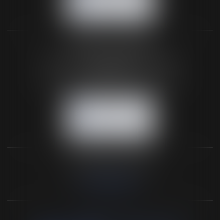
NOUS LOCALISER
BUREAU SECONDAIRE
26 rue de la 11ème Division Britannique
61102 FLERS
Tél :
02 33 66 02 26
- Fax : 02 33 36 68 97
NOUS CONTACTER
NOUS LOCALISER
NOS DERNIERS TWEETS