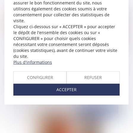
assurer le bon fonctionnement du site, nous
utilisons également des cookies soumis à votre
Publié le :
20/09/2024
consentement pour collecter des statistiques de
visite.
Cliquez ci-dessous sur « ACCEPTER » pour accepter
le dépôt de l'ensemble des cookies ou sur «
CONFIGURER » pour choisir quels cookies
nécessitant votre consentement seront déposés
(cookies statistiques), avant de continuer votre visite
du site.
Plus d'informations
Bail commercial : défaut d'entretien du locataire
CONFIGURER
REFUSER
et vétusté
ACCEPTER
Publié le :
18/09/2024