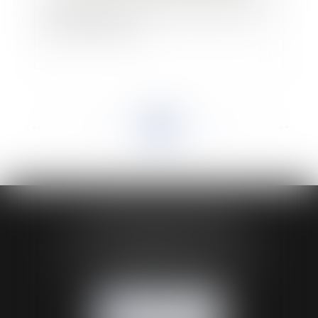
Érosion littorale : L’exemple du département de
Charente-Maritime
<<
<
...
61
62
63
64
65
66
67
...
>
>>
HUAUMÉ LEPELLETIER ARIN
24 Boulevard du Général de Gaulle Bp 46
61200 ARGENTAN
Tél :
02 33 67 00 33
- Fax : 02 33 36 68 97
NOUS CONTACTER