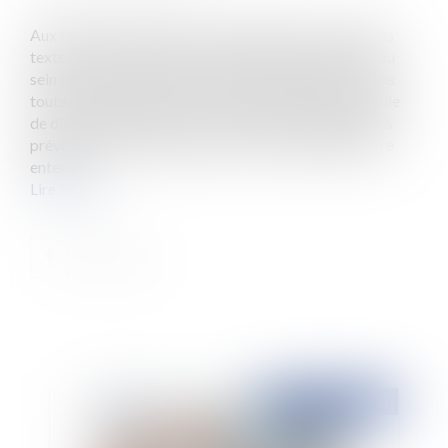
Aux fins d’harmoniser les textes européens et certains
textes du droit français, l’article 388-1 a été intégré au
sein du Code civil, en 2007. Cet article indique : « Dans
toutes les procédures le concernant, le mineur, capable
de discernement peut, sans préjudice des dispositions
prévoyant son intervention ou son consentement, être
entend...
Lire la suite
Publié le :
26/09/2024