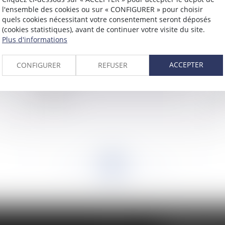
l'ensemble des cookies ou sur « CONFIGURER » pour choisir
quels cookies nécessitant votre consentement seront déposés
(cookies statistiques), avant de continuer votre visite du site.
Plus d'informations
ACCEPTER
CONFIGURER
REFUSER
té
Le système de stationnement préférentiel pour
Le
les résidents
pu
<<
<
...
949
950
951
952
953
954
955
...
>
>>