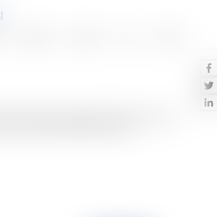
N
Honoraires
Eurojuris
Actus
Contact
stes français inculpés dans l’affaire de l’Arche de Zoé
e chef de l’Etat a souhaité qu’ils soient...