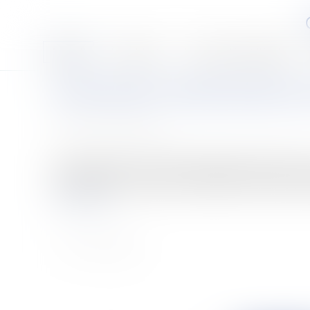
Accueil
Le cabinet
Les associés et l'équipe
Arche de Zoé : Nicolas Sarkozy s
Publié le :
05/11/2007
Source :
www.eurojuris.fr
Nicolas Sarkozy s’est rendu à N’Djamena dimanche pour r
et laissés libres par la justice tchadienne. Dix autres E
Lire la suite