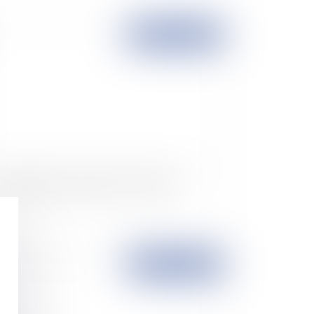
Publié le :
06/11/2007
 allégations en liberté très surveillée
Publié le :
05/11/2007