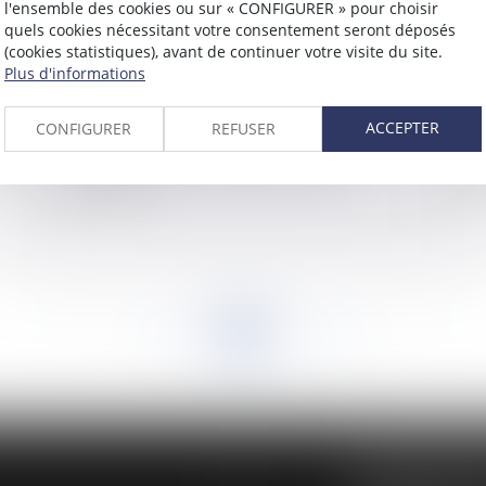
l'ensemble des cookies ou sur « CONFIGURER » pour choisir
quels cookies nécessitant votre consentement seront déposés
(cookies statistiques), avant de continuer votre visite du site.
Plus d'informations
ACCEPTER
CONFIGURER
REFUSER
du
Contentieux et responsabilité du risque
Ar
inondation
Tc
<<
<
...
942
943
944
945
946
947
948
...
>
>>
BUREAU SECON