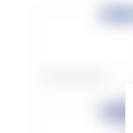
Publié le :
07/11/
La fin du non-lieu psychiatrique ?
Publié le :
06/11/