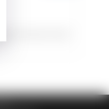
che de Zoé : Nicolas Sarkozy s'est rendu au
had
DAIRE