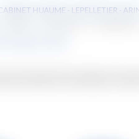
CABINET HUAUME - LEPELLETIER - ARI
Compétences
Vente aux enchères
Aide juridictionnelle
'est rendu au Tchad
amener les quatre hôtesses de l’air espagnoles et les trois journali
uropéens restent inculpés et écroués pour enlèvement ou complicité : l