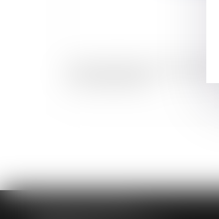
Nouveau traité européen : le bureau national 
PS « va voter pour le oui »
HUAUMÉ LEPELLETIER ARIN