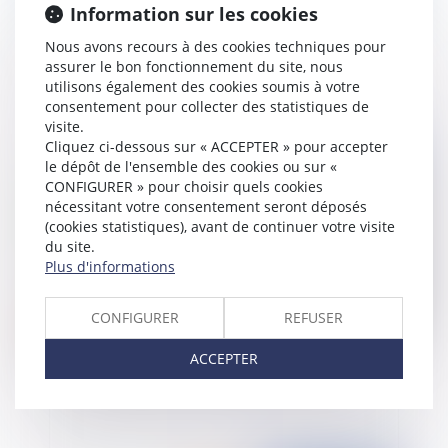
Information sur les cookies
Reproduction d’un site Internet et de ses
Nous avons recours à des cookies techniques pour
conditions générales de vente
assurer le bon fonctionnement du site, nous
utilisons également des cookies soumis à votre
consentement pour collecter des statistiques de
visite.
Cliquez ci-dessous sur « ACCEPTER » pour accepter
Publié le :
23/04/2015
le dépôt de l'ensemble des cookies ou sur «
CONFIGURER » pour choisir quels cookies
nécessitant votre consentement seront déposés
(cookies statistiques), avant de continuer votre visite
du site.
Plus d'informations
CONFIGURER
REFUSER
ACCEPTER
Comptabilité des comités d'entreprise (CE)