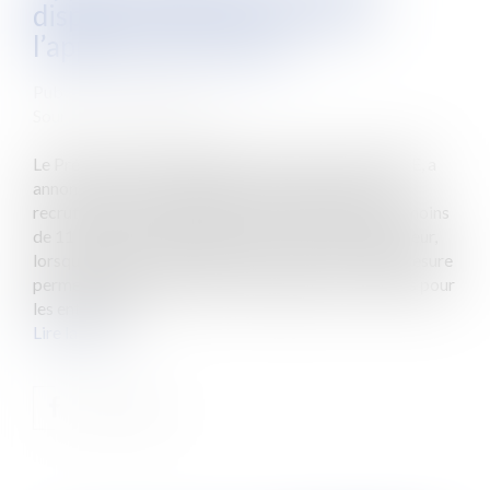
dispositif coût zéro lorsque
l’apprenti est mineur
Publié le :
22/04/2015
Source :
www.eurojuris.fr
Le Président de la République, François HOLLANDE, a
annoncé le 19 avril 2015 une mesure phare pour le
recrutement des apprentis dans les entreprises de moins
de 11 salariés : le dispositif coût zéro pour l’employeur,
lorsque l’apprenti est mineur.Dès la rentrée, cette mesure
permettra une exonération de charges et de salaires pour
les entreprise...
Lire la suite