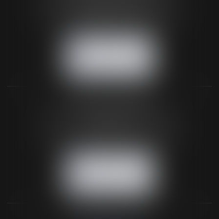
61200 ARGENTAN
Tél :
02 33 67 00 33
- Fax : 02 33 36 68 97
NOUS CONTACTER
NOUS LOCALISER
BUREAU SECONDAIRE
26 rue de la 11ème Division Britannique
61102 FLERS
Tél :
02 33 66 02 26
- Fax : 02 33 36 68 97
NOUS CONTACTER
NOUS LOCALISER
NOS DERNIERS TWEETS