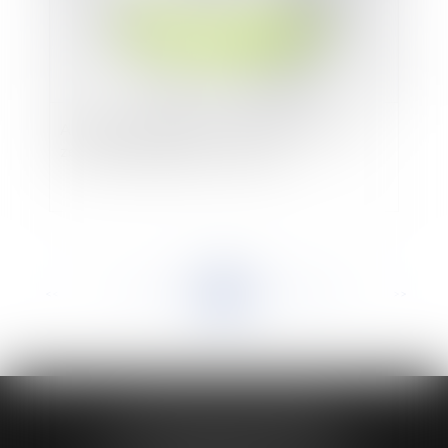
Apprentissage dans les TPE : dispositif coût
zéro lorsque l’apprenti est mineur
<<
<
...
444
445
446
447
448
449
450
...
>
>>
HUAUMÉ LEPELLETIER ARIN
24 Boulevard du Général de Gaulle Bp 46