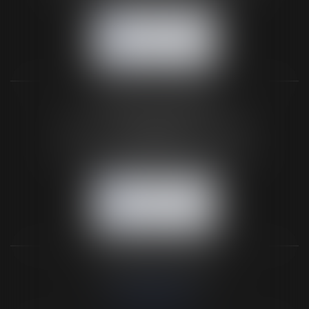
NOUS CONTACTER
NOUS LOCALISER
BUREAU SECONDAIRE
26 rue de la 11ème Division Britannique
61102 FLERS
Tél :
02 33 66 02 26
- Fax : 02 33 36 68 97
NOUS CONTACTER
NOUS LOCALISER
NOS DERNIERS TWEETS