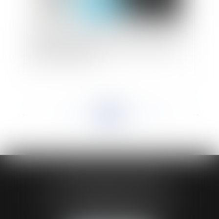
Apparence physique du salarié et discrimination
: ce qui est autorisé aux femmes ne peut être
interdit aux hommes
<<
<
...
126
127
128
129
130
131
132
...
>
>>
HUAUMÉ LEPELLETIER ARIN
24 Boulevard du Général de Gaulle Bp 46
61200 ARGENTAN
Tél :
02 33 67 00 33
- Fax : 02 33 36 68 97