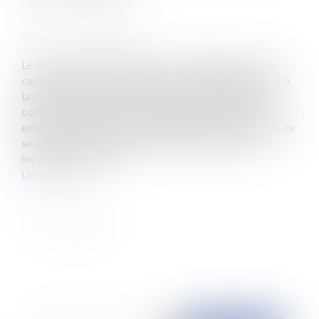
Auteur : NIGON Audrey
Publié le :
21/12/2022
Source :
www.eurojuris.fr
Le 23 novembre 2022 (arrêt n°21-14.060), la Cour de
cassation a eu à se prononcer sur une question relative à
la coiffure arborée par les hôtesses et stewards des
compagnies aériennes. Il s’agissait de déterminer si un
employeur pouvait restreindre la liberté des stewards de
se coiffer, comme bon leur semble, sans que cette
mesure ne constitue...
Lire la suite