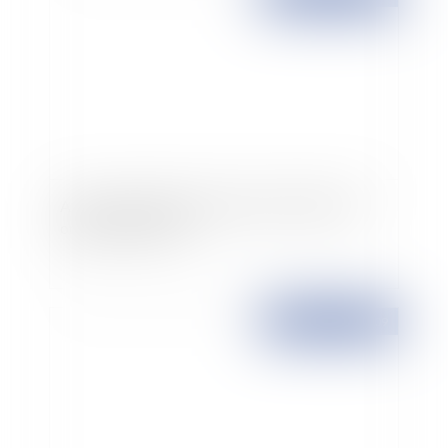
Actions de préférence, apport en industrie et
organe décisionnel
Publié le :
30/03/2009