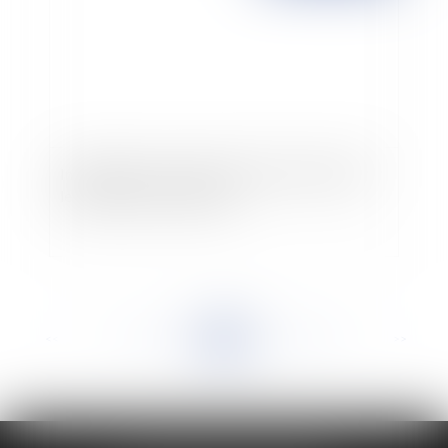
Installation d’un système de vidéosurveillance :
les démarches à respecter
<<
<
...
850
851
852
853
854
855
856
...
>
>>