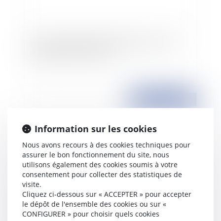
Prime exceptionnelle de 500€ pour certains
chômeurs dès le 1er avril
Publié le :
30/03/2009
Information sur les cookies
Nous avons recours à des cookies techniques pour
assurer le bon fonctionnement du site, nous
utilisons également des cookies soumis à votre
consentement pour collecter des statistiques de
visite.
Cliquez ci-dessous sur « ACCEPTER » pour accepter
le dépôt de l'ensemble des cookies ou sur «
Rémunération des dirigeants et encadrement
CONFIGURER » pour choisir quels cookies
des bonus