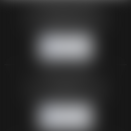
HUAUMÉ LEPELLETIER ARIN
24 Boulevard du Général de Gaulle Bp 46
61200 ARGENTAN
Tél :
02 33 67 00 33
- Fax : 02 33 36 68 97
NOUS CONTACTER
NOUS LOCALISER
BUREAU SECONDAIRE
26 rue de la 11ème Division Britannique
61102 FLERS
Tél :
02 33 66 02 26
- Fax : 02 33 36 68 97
NOUS CONTACTER
NOUS LOCALISER