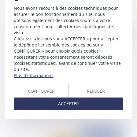
Marchés publics : trois consultations publiques
en cours
Nous avons recours à des cookies techniques pour
assurer le bon fonctionnement du site, nous
utilisons également des cookies soumis à votre
consentement pour collecter des statistiques de
visite.
Publié le :
07/09/2015
Cliquez ci-dessous sur « ACCEPTER » pour accepter
le dépôt de l'ensemble des cookies ou sur «
CONFIGURER » pour choisir quels cookies
nécessitant votre consentement seront déposés
(cookies statistiques), avant de continuer votre visite
du site.
Plus d'informations
CONFIGURER
REFUSER
Comptes bancaires inactifs et contrats
ACCEPTER
d'assurance vie en déshérence
Publié le :
04/09/2015