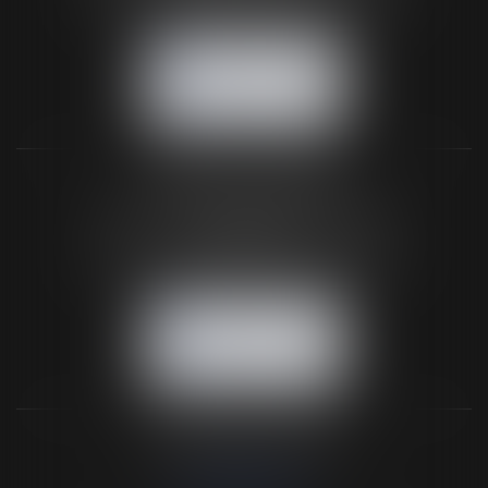
NOUS CONTACTER
NOUS LOCALISER
BUREAU SECONDAIRE
26 rue de la 11ème Division Britannique
61102 FLERS
Tél :
02 33 66 02 26
- Fax : 02 33 36 68 97
NOUS CONTACTER
NOUS LOCALISER
NOS DERNIERS TWEETS