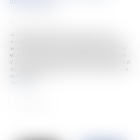
déontologie
Publié le :
04/09/2015
Source :
www.eurojuris.fr
Un décret fixant les règles constituant le code de
déontologie applicable à certaines personnes exerçant
les activités de transaction et de gestion des immeubles
et des fonds de commerce vient d'être publié.Le décret
n° 2015-1090 du 28 août 2015 fixe les règles constituant
le code de déontologie applicable à certaines personnes
exerçant les acti...
Lire la suite