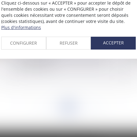
Cliquez ci-dessous sur « ACCEPTER » pour accepter le dépôt de
l'ensemble des cookies ou sur « CONFIGURER » pour choisir
quels cookies nécessitant votre consentement seront déposés
(cookies statistiques), avant de continuer votre visite du site.
Plus d'informations
ACCEPTER
CONFIGURER
REFUSER
Travail temporaire: l'accord sur les frais de
La
transport étendu
<<
<
...
753
754
755
756
757
758
759
...
>
>>