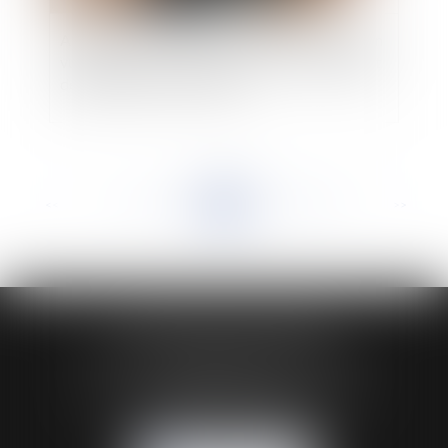
Adaptation des règles de circulation routière en
vue de sécuriser et de favoriser le cheminement
des piétons et des cyclistes
<<
<
...
434
435
436
437
438
439
440
...
>
>>
HUAUMÉ LEPELLETIER ARIN
24 Boulevard du Général de Gaulle Bp 46
61200 ARGENTAN
Tél :
02 33 67 00 33
- Fax : 02 33 36 68 97