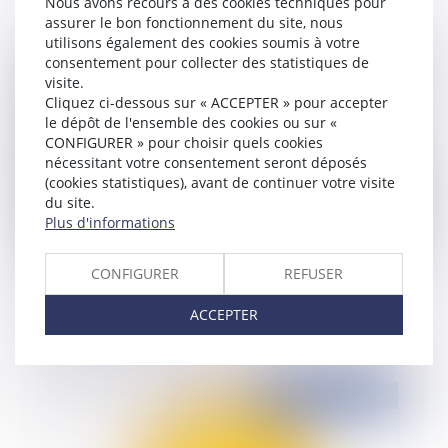
Nous avons recours à des cookies techniques pour
assurer le bon fonctionnement du site, nous
utilisons également des cookies soumis à votre
consentement pour collecter des statistiques de
Publié le :
16/07/2015
visite.
Cliquez ci-dessous sur « ACCEPTER » pour accepter
le dépôt de l'ensemble des cookies ou sur «
CONFIGURER » pour choisir quels cookies
nécessitant votre consentement seront déposés
(cookies statistiques), avant de continuer votre visite
du site.
Plus d'informations
CONFIGURER
REFUSER
L'affichage et la publicité, l'échéance du 13
juillet 2015
ACCEPTER
Publié le :
16/07/2015