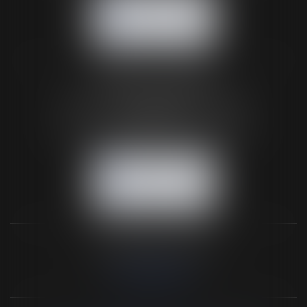
NOUS CONTACTER
NOUS LOCALISER
BUREAU SECONDAIRE
26 rue de la 11ème Division Britannique
61102 FLERS
Tél :
02 33 66 02 26
- Fax : 02 33 36 68 97
NOUS CONTACTER
NOUS LOCALISER
NOS DERNIERS TWEETS