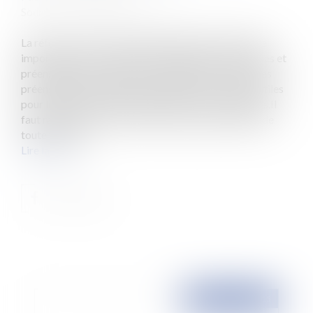
Source :
www.eurojuris.fr
La réforme votée le 12 juillet 2010 porte de manière
importante sur le régime de la publicité des enseignes et
préenseignes.A compter du 13 juillet 2015, toutes les
préenseignes dérogatoires signalant des activités utiles
pour les personnes en déplacement seront interdites.Il
faut rappeler qu’il existe un principe de prohibition de
toute forme d...
Lire la suite
Publié le :
06/08/2015