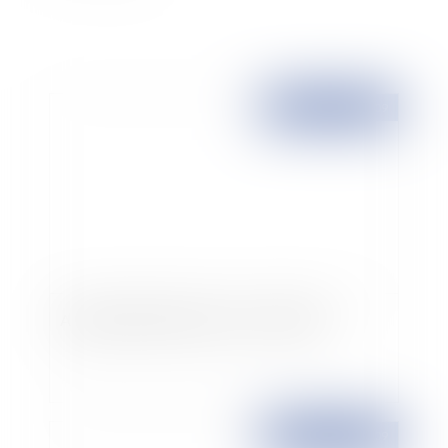
Publié le :
03/06/2009
Adoption définitive de la loi « HADOPI »
Publié le :
03/06/2009