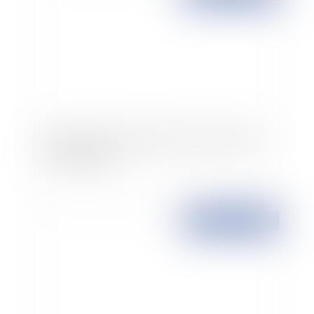
Le rapport du Conseil d'Etat sur la révision des
lois bioéthiques
Publié le :
02/06/2009