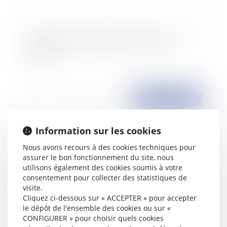
Le régime de cumul emploi-retraite version
2009
Publié le :
01/06/2009
Information sur les cookies
Nous avons recours à des cookies techniques pour
assurer le bon fonctionnement du site, nous
utilisons également des cookies soumis à votre
consentement pour collecter des statistiques de
visite.
Cliquez ci-dessous sur « ACCEPTER » pour accepter
Lancement du titre emploi forains (TEF)
le dépôt de l'ensemble des cookies ou sur «
CONFIGURER » pour choisir quels cookies