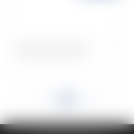
A propos de la loi du 12 mai 2009
<<
<
...
839
840
841
842
843
844
845
...
>
>>