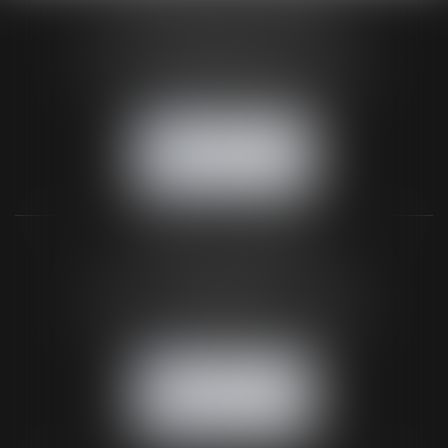
HUAUMÉ LEPELLETIER ARIN
24 Boulevard du Général de Gaulle Bp 46
61200 ARGENTAN
Tél :
02 33 67 00 33
- Fax : 02 33 36 68 97
NOUS CONTACTER
NOUS LOCALISER
BUREAU SECONDAIRE
26 rue de la 11ème Division Britannique
61102 FLERS
Tél :
02 33 66 02 26
- Fax : 02 33 36 68 97
NOUS CONTACTER
NOUS LOCALISER