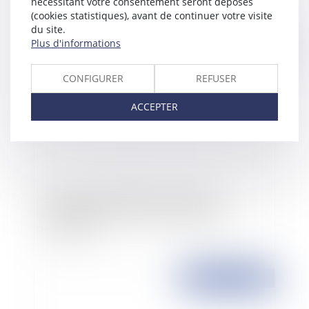
nécessitant votre consentement seront déposés
(cookies statistiques), avant de continuer votre visite
du site.
Plus d'informations
Publié le :
27/05/2009
CONFIGURER
REFUSER
ACCEPTER
Création du délit de trafic de points et
confiscation des véhicules de chauffards
récidivistes
Publié le :
27/05/2009