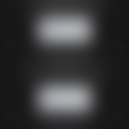
61200 ARGENTAN
Tél :
02 33 67 00 33
- Fax : 02 33 36 68 97
NOUS CONTACTER
NOUS LOCALISER
BUREAU SECONDAIRE
26 rue de la 11ème Division Britannique
61102 FLERS
Tél :
02 33 66 02 26
- Fax : 02 33 36 68 97
NOUS CONTACTER
NOUS LOCALISER
NOS DERNIERS TWEETS