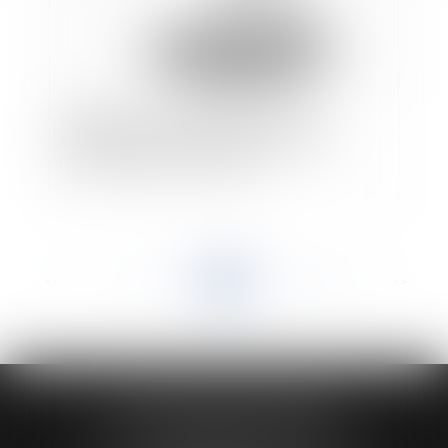
L’appréciation de la disproportion d’un
cautionnement au regard des facultés de
remboursement de la caution
<<
<
...
94
95
96
97
98
99
100
...
>
>>
HUAUMÉ LEPELLETIER ARIN
24 Boulevard du Général de Gaulle Bp 46