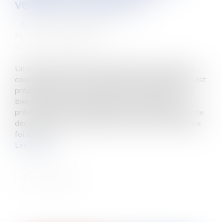
vendeur professionnel
Auteur : DROUINEAU 1927
Publié le :
26/10/2023
Source :
www.eurojuris.fr
Un vendeur de bien immobilier peut être assimilé à un
constructeur et donc, à un professionnel de sorte qu’il est
présumé avoir connaissance des vices qui affectent le
bien cédé. Dans ces circonstances, il ne saurait se
prévaloir d’une clause limitative ou exclusive de garantie
des vices cachés puisqu’il est présumé être de mauvaise
foi. La Cou...
Lire la suite