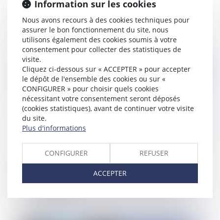
Information sur les cookies
Quelques précisions sur le régime de la fraude
Nous avons recours à des cookies techniques pour
du tiers aux droits de l’assureur
assurer le bon fonctionnement du site, nous
utilisons également des cookies soumis à votre
consentement pour collecter des statistiques de
visite.
Cliquez ci-dessous sur « ACCEPTER » pour accepter
Publié le :
26/10/2023
le dépôt de l'ensemble des cookies ou sur «
CONFIGURER » pour choisir quels cookies
nécessitant votre consentement seront déposés
(cookies statistiques), avant de continuer votre visite
du site.
Plus d'informations
CONFIGURER
REFUSER
ACCEPTER
Action en garantie des vices cachés : recours de
l'acquéreur insatisfait à l'encontre d'un vendeur
professionnel