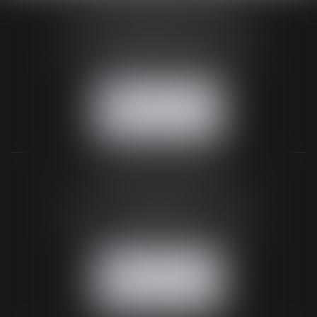
HUAUMÉ LEPELLETIER ARIN
24 Boulevard du Général de Gaulle Bp 46
61200 ARGENTAN
Tél :
02 33 67 00 33
- Fax : 02 33 36 68 97
NOUS CONTACTER
NOUS LOCALISER
BUREAU SECONDAIRE
26 rue de la 11ème Division Britannique
61102 FLERS
Tél :
02 33 66 02 26
- Fax : 02 33 36 68 97
NOUS CONTACTER
NOUS LOCALISER