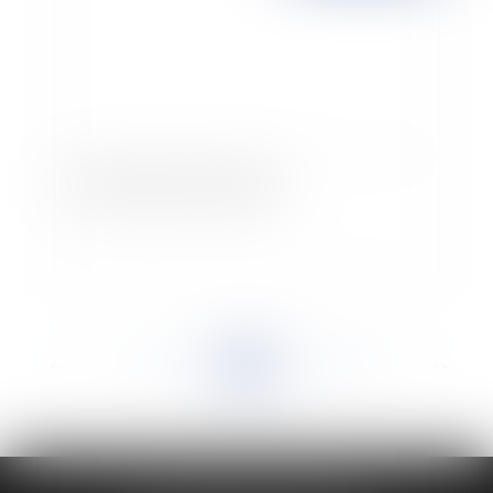
Le licenciement économique
<<
<
...
910
911
912
913
914
915
916
...
>
>>