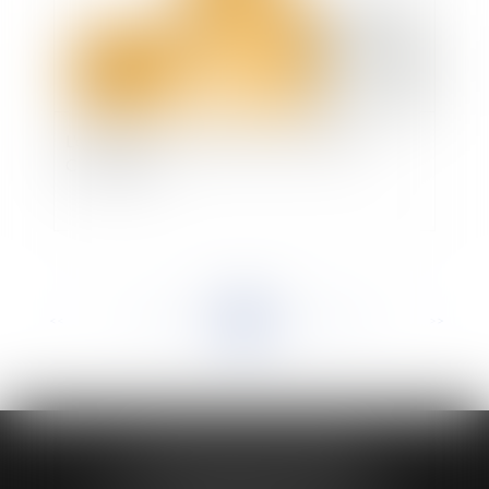
L'obligation de vaccination conforme à la
Constitution
<<
<
...
445
446
447
448
449
450
451
...
>
>>
HUAUMÉ LEPELLETIER ARIN
24 Boulevard du Général de Gaulle Bp 46