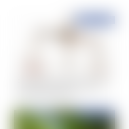
Publié le :
22/04/2015
Des précisions sur la mise en œuvre de la parité
entre les femmes et les hommes au sein des
commissions administratives
Publié le :
21/04/2015