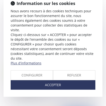
Information sur les cookies
Le versement de bonus et de primes d’objectifs
Nous avons recours à des cookies techniques pour
en France et en Espagne
assurer le bon fonctionnement du site, nous
utilisons également des cookies soumis à votre
consentement pour collecter des statistiques de
visite.
Cliquez ci-dessous sur « ACCEPTER » pour accepter
Publié le :
17/04/2015
le dépôt de l'ensemble des cookies ou sur «
CONFIGURER » pour choisir quels cookies
nécessitant votre consentement seront déposés
(cookies statistiques), avant de continuer votre visite
du site.
Plus d'informations
CONFIGURER
REFUSER
ACCEPTER
La demande de logement social peut désormais
se faire en ligne