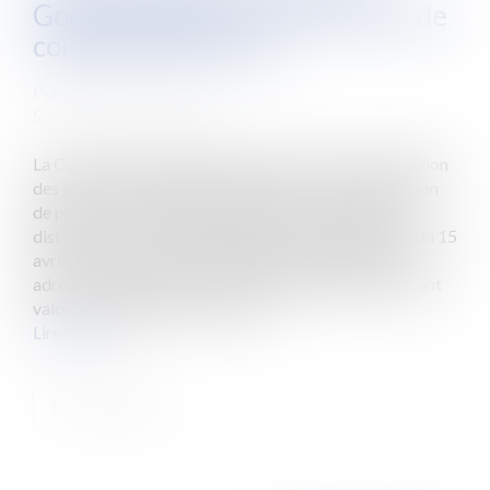
Google épinglé sur son service de
comparaison de prix
Publié le :
17/04/2015
Source :
www.eurojuris.fr
La Commission Européenne adresse une communication
des griefs à Google au sujet du service de comparaison
de prix et ouvre une procédure formelle d'examen
distincte concernant Android.Dans un communiqué du 15
avril 2015, la Commission Européenne indique avoir
adressé à Google une communication des griefs faisant
valoir que l’entreprise avait abu...
Lire la suite