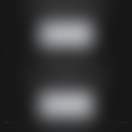
61200 ARGENTAN
Tél :
02 33 67 00 33
- Fax : 02 33 36 68 97
NOUS CONTACTER
NOUS LOCALISER
BUREAU SECONDAIRE
26 rue de la 11ème Division Britannique
61102 FLERS
Tél :
02 33 66 02 26
- Fax : 02 33 36 68 97
NOUS CONTACTER
NOUS LOCALISER
NOS DERNIERS TWEETS