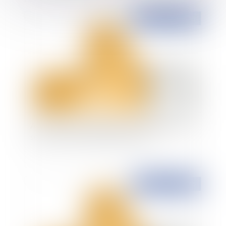
Publié le :
17/04/2015
Abus de position dominante: Google épinglé sur
son service de comparaison de prix
Publié le :
16/04/2015