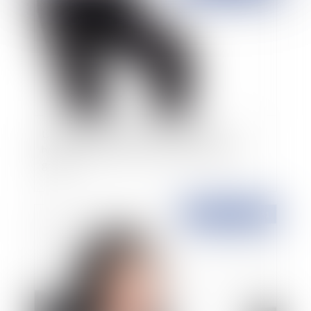
Un salarié qui explose sous l'effet d’un
harcèlement moral ne commet pas de faute
grave
Publié le :
31/05/2021