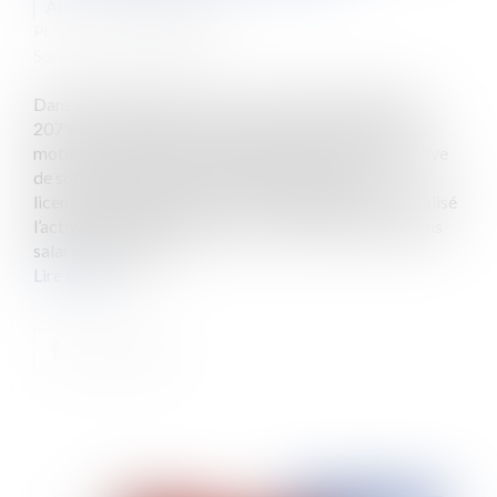
Auteur : NIGON Audrey
Publié le :
12/05/2022
Source :
www.eurojuris.fr
Dans cette affaire (Cass. soc. 16 février 2022, n° 20-
20796 ), une salariée enseignante a été licenciée pour
motif économique en raison de la suppression effective
de son poste de travail. Postérieurement à son
licenciement, l’employeur avait partiellement externalisé
l’activité d’enseignement en la sous-traitant à d’anciens
salariés de l’assoc...
Lire la suite