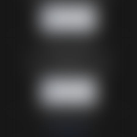
NOUS CONTACTER
NOUS LOCALISER
BUREAU SECONDAIRE
26 rue de la 11ème Division Britannique
61102 FLERS
Tél :
02 33 66 02 26
- Fax : 02 33 36 68 97
NOUS CONTACTER
NOUS LOCALISER
NOS DERNIERS TWEETS