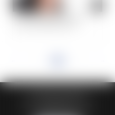
Port du voile en entreprise : l’impérieuse
nécessité d’un règlement intérieur
<<
<
...
3
4
5
6
7
8
9
...
>
>>
HUAUMÉ LEPELLETIER ARIN
24 Boulevard du Général de Gaulle Bp 46
61200 ARGENTAN
Tél :
02 33 67 00 33
- Fax : 02 33 36 68 97