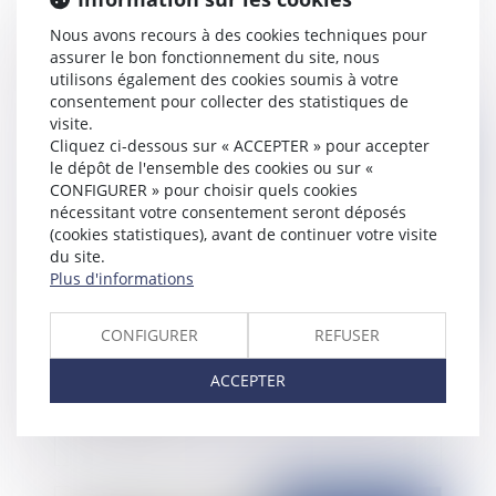
Les manquements du maître d’œuvre peuvent
Nous avons recours à des cookies techniques pour
justifier sa condamnation au paiement des
assurer le bon fonctionnement du site, nous
pénalités de retard au bénéfice du maître
utilisons également des cookies soumis à votre
d’ouvrage
consentement pour collecter des statistiques de
visite.
Publié le :
04/07/2025
Cliquez ci-dessous sur « ACCEPTER » pour accepter
le dépôt de l'ensemble des cookies ou sur «
CONFIGURER » pour choisir quels cookies
nécessitant votre consentement seront déposés
(cookies statistiques), avant de continuer votre visite
du site.
Plus d'informations
CONFIGURER
REFUSER
Sur le caractère dérogatoire de la notion de
ACCEPTER
désordre futur